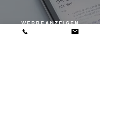
WERBEANZEIGEN
ON- & OFFLINE
Design hochwertiger
Kommunikationsmittel zur digitalen
Nutzung, in Facebook und Instagram
Postings oder Werbekampagnen.
Erstellung Digitaler Anzeigen, z.B. Stellen-
oder Werbeanzeigen für Facebook,
Instagram etc.
Digitaldesign von Visitenkarten,
Giveaways, Messezubehör
QR-Code Design und Pflege
Eventmarketing, Banner- und Schilder